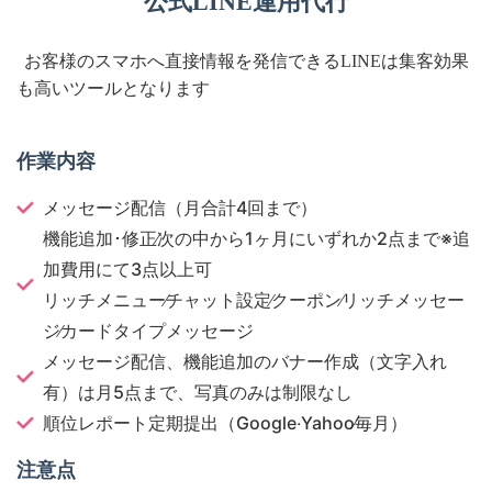
公式LINE運用代行
お客様のスマホへ直接情報を発信できるLINEは集客効果
も高いツールとなります
作業内容
メッセージ配信（月合計4回まで）
機能追加･修正∕次の中から1ヶ月にいずれか2点まで※追
加費用にて3点以上可
リッチメニュー∕チャット設定∕クーポン∕リッチメッセー
ジ∕カードタイプメッセージ
メッセージ配信、機能追加のバナー作成（文字入れ
有）は月5点まで、写真のみは制限なし
順位レポート定期提出（Google‧Yahoo∕毎月）
注意点