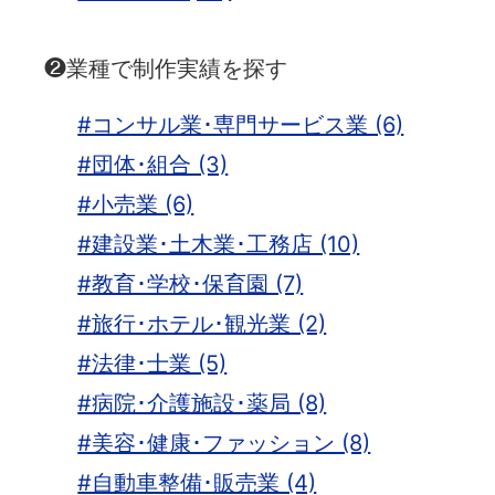
❷業種で制作実績を探す
#コンサル業･専門サービス業 (6)
#団体･組合 (3)
#小売業 (6)
#建設業･土木業･工務店 (10)
#教育･学校･保育園 (7)
#旅行･ホテル･観光業 (2)
#法律･士業 (5)
#病院･介護施設･薬局 (8)
#美容･健康･ファッション (8)
#自動車整備･販売業 (4)