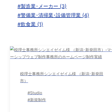
#製造業･メーカー (3)
#警備業･清掃業･設備管理業 (4)
#飲食業 (1)
税理士事務所シンエイゼイム様 （新潟･新発田
市）
#Studio
#新規制作