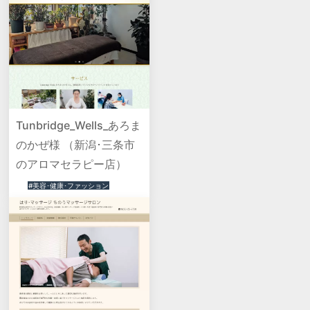
Tunbridge_Wells_あろま
のかぜ様 （新潟･三条市
のアロマセラピー店）
#美容･健康･ファッション