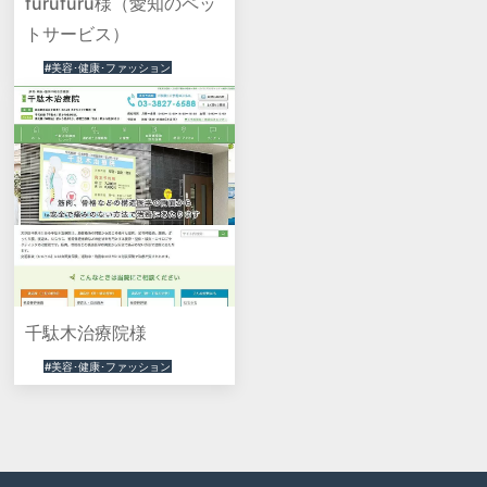
furufuru様（愛知のペッ
トサービス）
#美容･健康･ファッション
千駄木治療院様
#美容･健康･ファッション