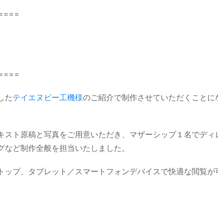
====
====
した
テイエヌビー工機様
のご紹介で制作させていただくことに
キスト原稿と写真をご用意いただき、マザーシップ１名でディ
グなど制作全般を担当いたしました。
トップ、タブレット／スマートフォンデバイスで快適な閲覧が