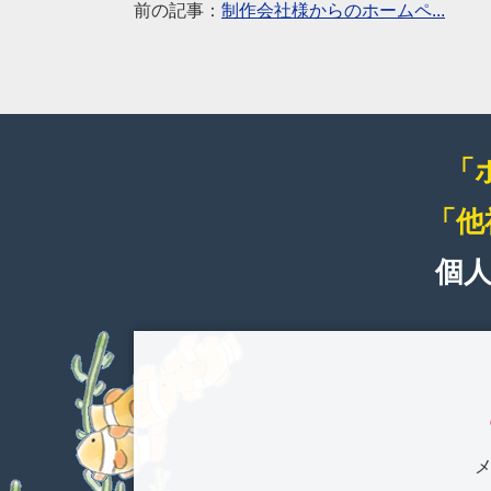
前の記事：
制作会社様からのホームペ...
「
「他
個
メ