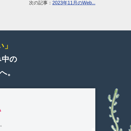
次の記事：
2023年11月のWeb...
い」
み中の
へ。
い
す。