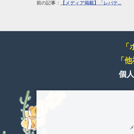
前の記事：
【メディア掲載】「レバテ...
「
「他
個
メ