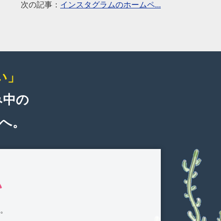
次の記事：
インスタグラムのホームペ...
い」
み中の
へ。
い
す。