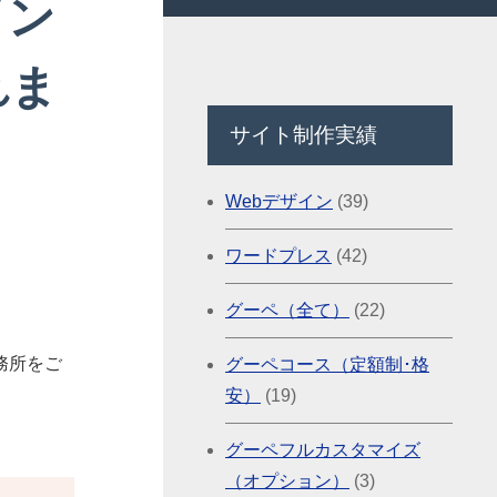
イン
れま
サイト制作実績
Webデザイン
(39)
ワードプレス
(42)
グーペ（全て）
(22)
務所をご
グーペコース（定額制･格
安）
(19)
グーペフルカスタマイズ
（オプション）
(3)