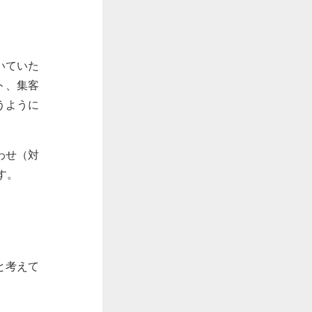
いていた
ト、集客
うように
わせ（対
す。
と考えて