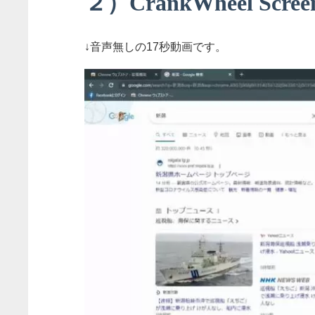
２）CrankWheel Screen
↓音声無しの17秒動画です。