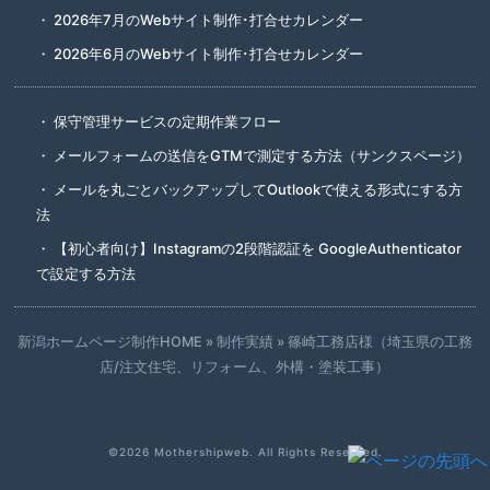
2026年7月のWebサイト制作･打合せカレンダー
2026年6月のWebサイト制作･打合せカレンダー
保守管理サービスの定期作業フロー
メールフォームの送信をGTMで測定する方法（サンクスページ）
メールを丸ごとバックアップしてOutlookで使える形式にする方
法
【初心者向け】Instagramの2段階認証を GoogleAuthenticator
で設定する方法
新潟ホームページ制作HOME
»
制作実績
»
篠崎工務店様（埼玉県の工務
店/注文住宅、リフォーム、外構・塗装工事）
©2026
Mothershipweb
. All Rights Reserved.