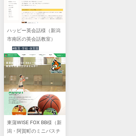
ハッピー英会話様（新潟
市南区の英会話教室）
#教育･学校･保育園
東蒲WISE FOX BB様（新
潟・阿賀町のミニバスチ