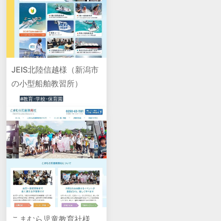
JEIS北陸信越様（新潟市
の小型船舶教習所）
#教育･学校･保育園
こまむら児童教育社様