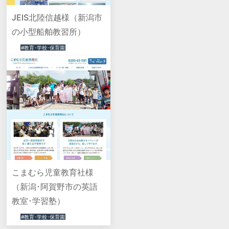
JEIS北陸信越様（新潟市
の小型船舶教習所）
#教育･学校･保育園
こまむら児童教育社様
（新潟･阿賀野市の英語
教室･学習塾）
#教育･学校･保育園