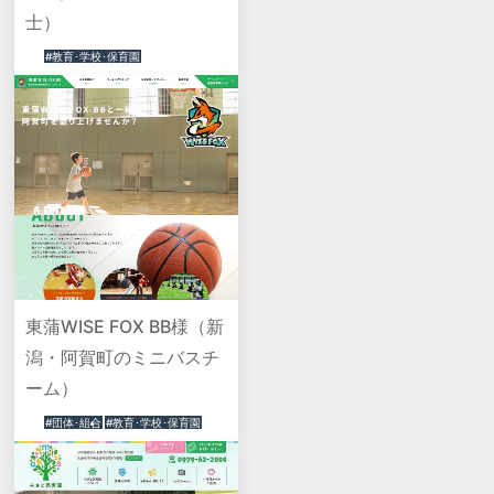
士）
#教育･学校･保育園
東蒲WISE FOX BB様（新
潟・阿賀町のミニバスチ
ーム）
#団体･組合
#教育･学校･保育園