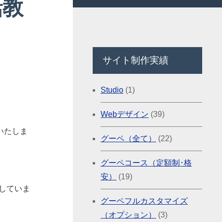
話教
サイト制作実績
Studio
(1)
Webデザイン
(39)
いたしま
グーペ（全て）
(22)
グーペコース（定額制･格
安）
(19)
していま
グーペフルカスタマイズ
（オプション）
(3)