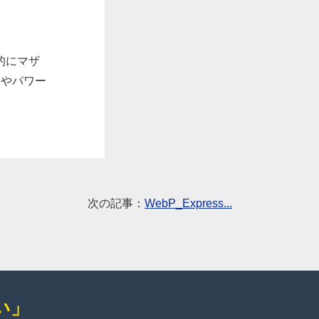
的にマザ
dやパワー
次の記事：
WebP_Express...
い」